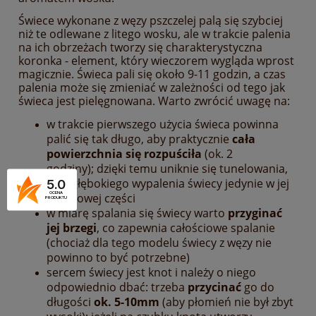
Świece wykonane z węzy pszczelej palą się szybciej
niż te odlewane z litego wosku, ale w trakcie palenia
na ich obrzeżach tworzy się charakterystyczna
koronka - element, który wieczorem wygląda wprost
magicznie. Świeca pali się około 9-11 godzin, a c
zas
palenia może się zmieniać w zależności od tego jak
świeca jest pielęgnowana. Warto zwrócić uwagę na:
w trakcie pierwszego użycia świeca powinna
palić się tak długo, aby praktycznie
cała
powierzchnia się rozpuściła
(ok. 2
godziny); dzięki temu uniknie się tunelowania,
czyli głębokiego wypalenia świecy jedynie w jej
5.0
środkowej części
OCENA
PRODUKTU
w miarę spalania się świecy warto
przyginać
jej brzegi
, co zapewnia całościowe spalanie
(chociaż dla tego modelu świecy z węzy nie
powinno to być potrzebne)
sercem świecy jest knot i należy o niego
odpowiednio dbać: trzeba
przycinać
go do
długości
ok. 5-10mm
(aby płomień nie był zbyt