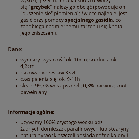
wysoki); jeżeli na czubku knota utworzy
się
"grzybek"
należy go obciąć (powoduje on
"duszenie się" płomienia); świecę najlepiej jest
gasić przy pomocy
specjalnego gasidła
, co
zapobiega nadmiernemu żarzeniu się knota i
jego zniszczeniu
Dane:
wymiary: wysokość ok. 10cm; średnica ok.
4,2cm
pakowanie: zestaw 3 szt.
czas palenia się: ok. 9-11h
skład: 99,7% wosk pszczeli; 0,3% barwnik; knot
bawełniany
Informacje ogólne:
używamy 100% czystego wosku bez
żadnych domieszek parafinowych lub stearyny
naturalny wosk pszczeli posiada różne kolory i