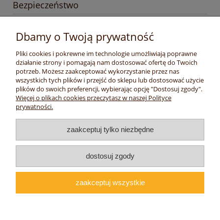
Bezpieczeństwo
Producent
Dbamy o Twoją prywatność
odPszczelarzy sp. z o.o.
ul. Główna 13
Pliki cookies i pokrewne im technologie umożliwiają poprawne
97-330 Barkowice Mokre, Polska
działanie strony i pomagają nam dostosować ofertę do Twoich
potrzeb. Możesz zaakceptować wykorzystanie przez nas
odpszczelarzy@gmail.com
wszystkich tych plików i przejść do sklepu lub dostosować użycie
+48534738273
plików do swoich preferencji, wybierając opcję "Dostosuj zgody".
Więcej o plikach cookies przeczytasz w naszej Polityce
prywatności.
Twoje konto
zaakceptuj tylko niezbędne
Płatności i realizacja
dostosuj zgody
Informacje
zaakceptuj wszystkie
O nas
pokaż pełną wersję strony